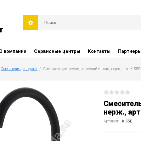
т
О компании
Сервисные центры
Контакты
Партнер
 
Смесители для кухни
  /  Смеситель для кухни,  высокий излив, нерж., арт. K 55B
Смеситель
нерж., арт
Артикул:
K 55B