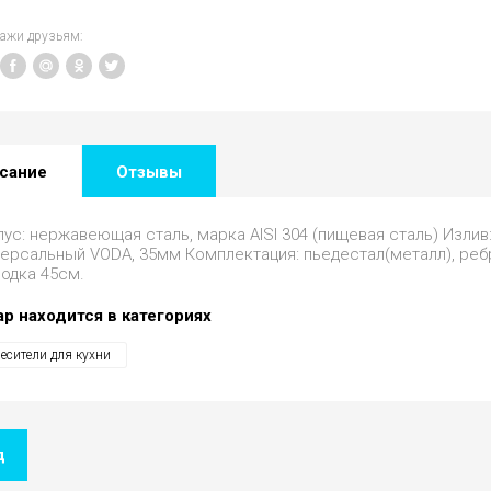
кажи друзьям:
сание
Отзывы
ус: нержавеющая сталь, марка AISI 304 (пищевая сталь) Излив
ерсальный VODA, 35мм Комплектация: пьедестал(металл), ребр
одка 45см.
ар находится в категориях
есители для кухни
д