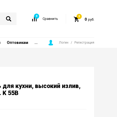
0
0
Сравнить
0
руб.
ы
Оптовикам
...
Логин
/
Регистрация
 для кухни, высокий излив,
. K 55B