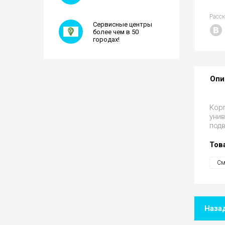
Расс
Сервисные центры
более чем в 50
городах!
Опи
Корп
унив
подв
Тов
См
Наза